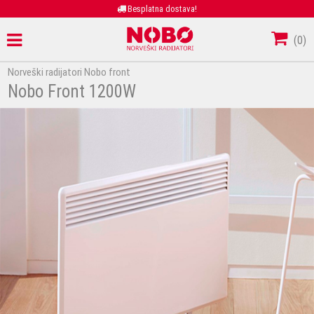
Besplatna dostava!
(
0
)
Norveški radijatori Nobo front
Nobo Front 1200W