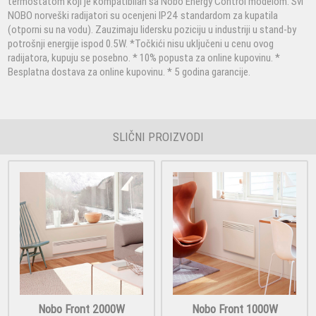
termostatom koji je kompatibilan sa Nobo Energy Control modelom. Svi
NOBO norveški radijatori su ocenjeni IP24 standardom za kupatila
(otporni su na vodu). Zauzimaju lidersku poziciju u industriji u stand-by
potrošnji energije ispod 0.5W. *Točkići nisu uključeni u cenu ovog
radijatora, kupuju se posebno. * 10% popusta za online kupovinu. *
Besplatna dostava za online kupovinu. * 5 godina garancije.
SLIČNI PROIZVODI
Nobo Front 2000W
Nobo Front 1000W