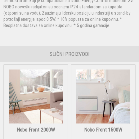
termostatom koji je kompatibilan sa Nobo Energy Control modelom. Svi
NOBO norveški radijatori su ocenjeni IP24 standardom za kupatila
(otporni su na vodu). Zauzimaju lidersku poziciju u industriji u stand-by
potrošnji energije ispod 0.5W. * 10% popusta za online kupovinu. *
Besplatna dostava za online kupovinu. * 5 godina garancije.
SLIČNI PROIZVODI
Nobo Front 2000W
Nobo Front 1500W