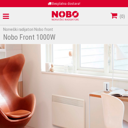
Besplatna dostava!
(
0
)
Norveški radijatori Nobo front
Nobo Front 1000W