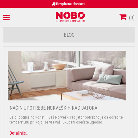
Besplatna dostava!
(
0
)
BLOG
NAČIN UPOTREBE NORVEŠKIH RADIJATORA
Da bi optimalno koristili Vaš Norveški radijator potrebno je da odredite
temperaturu pri kojoj se Vi i Vaši ukućani osećate ugodno.
Detaljnije...