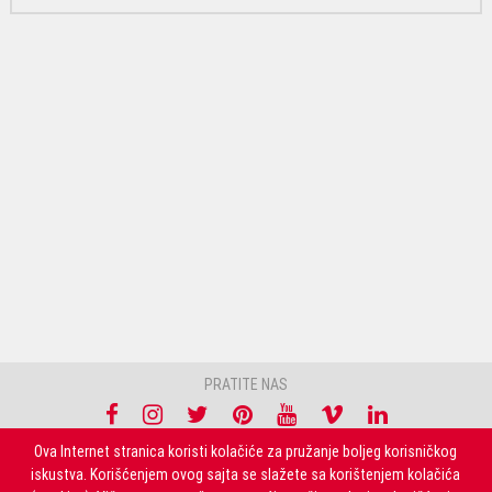
PRATITE NAS
Ova Internet stranica koristi kolačiće za pružanje boljeg korisničkog
NEWSLETTER
iskustva. Korišćenjem ovog sajta se slažete sa korištenjem kolačića