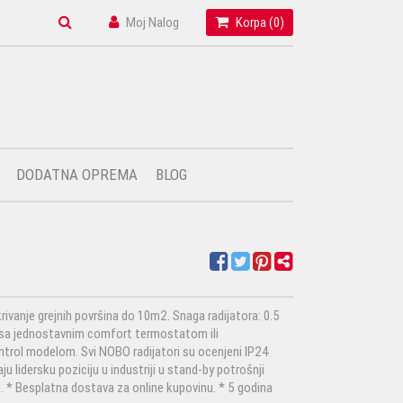
Moj Nalog
Korpa (
0
)
DODATNA OPREMA
BLOG
vanje grejnih površina do 10m2. Snaga radijatora: 0.5
 sa jednostavnim comfort termostatom ili
trol modelom. Svi NOBO radijatori su ocenjeni IP24
 lidersku poziciju u industriji u stand-by potrošnji
. * Besplatna dostava za online kupovinu. * 5 godina