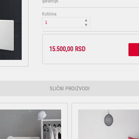
garancije.
Količina
▲
▼
15.500,00 RSD
SLIČNI PROIZVODI