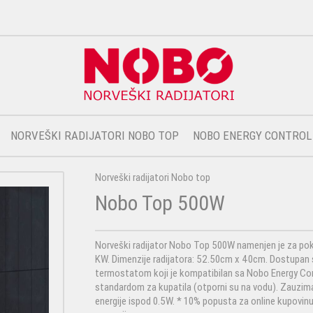
NORVEŠKI RADIJATORI NOBO TOP
NOBO ENERGY CONTROL
Norveški radijatori Nobo top
Nobo Top 500W
Norveški radijator Nobo Top 500W namenjen je za pokri
KW. Dimenzije radijatora: 52.50cm x 40cm. Dostupan
termostatom koji je kompatibilan sa Nobo Energy Con
standardom za kupatila (otporni su na vodu). Zauzimaju
energije ispod 0.5W. * 10% popusta za online kupovinu